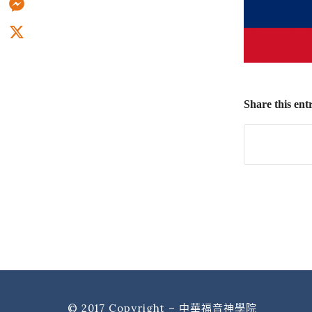
Messenger
X
Share this ent
© 2017 Copyright – 中華福音神學院