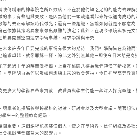
曾跌倒蹣跚的神學院之所以敗落，不在於他們缺乏足夠的能力去理解
做的事；有些組織失敗，是因為他們一頭栽進看起來好似邁向成功的
教導的去正確解讀時代徵兆；還有一些組織，無論如何就是不願意為
自己依據其策略異象來做出艱難的決定；此外，在現今環境與多元文
在於要開創空間追求學術卓越、尋求學識與研究。
在未來許多年日要完成的事情有很大的期待。我們神學院旨在為祂而
地追求卓越，就像耶穌一樣，除此之外別無其他—即使今日常態是身
花了超過十年的時間做準備。上帝在桃園八德為我們預備了新校區，
作。學院明白為何以及如何訓練未來的教會領袖。今日神學高等教育
為更廣大的學術界帶來貢獻。教職員與學生們能一起深入探究聖經、
，讓學者能接觸參與跨學科的討論、研討會以及大型會議。隨著想法
的學生—的整體教育經驗。
至關重要。這個課程能夠裝備個人，使之在學術界、信仰組織及各種
社會挑戰時發揮莫大的影響力。