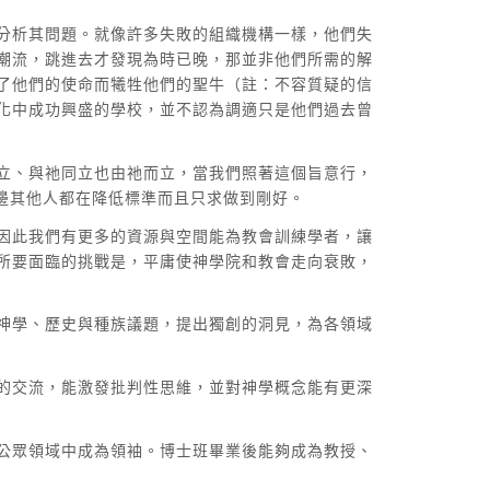
分析其問題。就像許多失敗的組織機構一樣，他們失
潮流，跳進去才發現為時已晚，那並非他們所需的解
了他們的使命而犧牲他們的聖牛（註：不容質疑的信
化中成功興盛的學校，並不認為調適只是他們過去曾
立、與祂同立也由祂而立，當我們照著這個旨意行，
邊其他人都在降低標準而且只求做到剛好。
因此我們有更多的資源與空間能為教會訓練學者，讓
所要面臨的挑戰是，平庸使神學院和教會走向衰敗，
神學、歷史與種族議題，提出獨創的洞見，為各領域
的交流，能激發批判性思維，並對神學概念能有更深
公眾領域中成為領袖。博士班畢業後能夠成為教授、