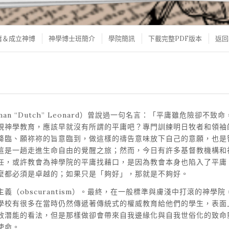
庸＆成立神博
神學博士班簡介
學院簡訊
下載完整PDF版本
返回
n “Dutch” Leonard）曾說過一句名言：「平庸雖危險卻
視神學教育，應該早就沒有所謂的平庸吧？專門訓練明日牧者和領袖
降臨、願祢祢的旨意臨到，做這樣的禱告意味放下自己的意願，也是
這是一趟走進生命自由的覺醒之旅；然而，今日有許多基督教機構和
任，或許教會為神學院的平庸找藉口，是因為教會本身也陷入了平庸
麼都必須是卓越的；如果只是「夠好」，那就是不夠好。
（obscurantism）。最終，在一般標準與膚淺中打滾的神學
學校有很多在當時仍然傳遞著傳統式的權威教育給他們的學生，表面
效潛能的看法，但是那樣做卻會帶來自我邊緣化與自我世俗化的致命
使命。