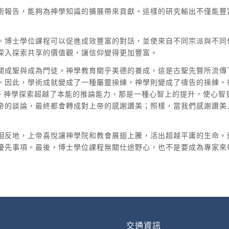
術報告，能夠為神學知識的擴展帶來貢獻。這樣的研究輸出不僅能豐
。博士學位課程可以促進成效豐富的對話，並使來自不同宗派與不同
深入探索共享的價值觀，讓信仰變得更加豐富。
關成聖與成為門徒。神學教育關乎美德的養成，這是古聖先賢所流傳
。因此，學術成就變成了一種屬靈操練，神學則變成了禱告的操練。
nticus）。神學探索超越了本能的推論能力，那是一種心智上的提升，
帝的談論，最終都會轉成對上帝的感謝讚美；照樣，當我們感謝讚美
相反地，上帝喜悅讓神學院和教會展翅上騰，活出超越平庸的生命。
優先事項。最後，博士學位課程無關仕途野心，也不是要成為專家來
交通資訊