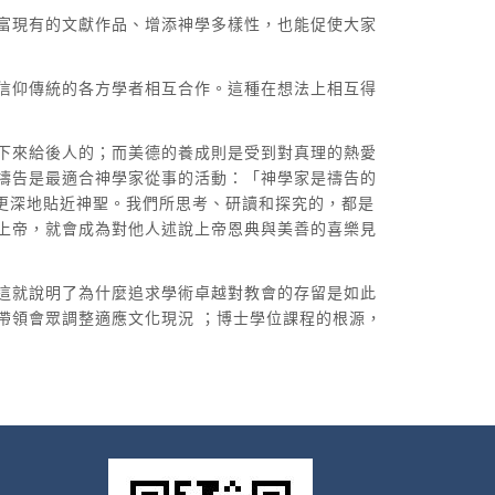
富現有的文獻作品、增添神學多樣性，也能促使大家
信仰傳統的各方學者相互合作。這種在想法上相互得
下來給後人的；而美德的養成則是受到對真理的熱愛
禱告是最適合神學家從事的活動：「神學家是禱告的
使心智更深地貼近神聖。我們所思考、研讀和探究的，都是
上帝，就會成為對他人述說上帝恩典與美善的喜樂見
這就說明了為什麼追求學術卓越對教會的存留是如此
帶領會眾調整適應文化現況 ；博士學位課程的根源，