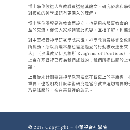
博士學位候選人與教職員透過其論文、研究發表和學
對複雜的神學議題有更深入的理解。
博士學位課程是為教會而設立，也是用來服事教會的
益的交流，促使大家能夠彼此包容、互相了解，也能
對中華福音神學研究學院來說，神學教育最終完全攸
所驅動，所以真理本身也需透過愛的行動被表達出來
人」（沙漠教父伊瓦格斯 Evagrius of Po
上帝在基督裡已經為我們成就的；我們所提出關於上
證。
上帝從未計劃要讓神學教育埋沒在智識上的平庸裡；
重要，也說明為什麼學術研究是當今教會迫切需要的
乃是降服於上帝在基督裡的啟示。
© 2017 Copyright – 中華福音神學院