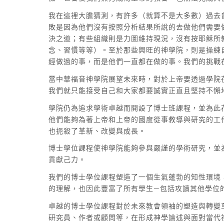
我在這裡大膽猜測，有許多（就算不是大多數）過去
敗是因為他們沒有按照分析結果所說的去做他們需要
決之道；有些組織則是力圖維持現況，沒有按耶穌所
念、習慣等等）。至於那些興旺的神學院，則是操練
經做過的事，而是他們一直都在做的事。我們的挑戰
當中華福音神學院展望未來時，對於上帝要透過學院
我們就只能接受自己和大家都要誠實正直且堅持不懈
學院仍為追求學術卓越而開設了博士班課程，並為此
他們能夠為著上帝和上帝的國度從事教導與研究的工
也扼殺了革新、改變與成長。
博士學位課程使神學院能夠參與嚴謹的學術研究，並
貢獻己力。
我們的博士學位課程塑造了一個生氣蓬勃的知性環境
的理解，也因此豐富了所有學生—包括攻讀其他學位
卓越的博士學位課程對於未來教會領袖的塑造與轉變
研究員、作者或顧問等，在形成神學論述與面對當代