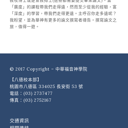
教牧博士或是宣教搏士(這些都需要提交畢業論文)。富
「廣度」的課程帶我們走得遠，然而至少從我的經驗，富
「深度」的學習，帶我們走得更遠。主呼召你走多遠呢？
我盼望，並為華神有更多的論文撰寫者禱告。撰寫論文之
旅，值得一遊。
© 2017 Copyright – 中華福音神學院
【八德校本部】
桃園市八德區 334025 長安街 53 號
電話：
(03) 2737477
傳真：(03) 2752167
交通資訊