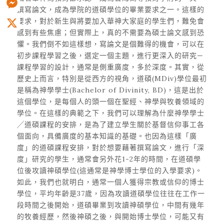
撰寫論文，成為學院的道碩學位的畢業要求之一。這樣的
Messenger
要求，對於新生與將要加入華神大家庭的學生們，難免會
感到有些焦慮；但實際上，真的不需要為碩士論文感到恐
X
懼。我們倒不如這樣想，寫論文是個難得的機會，可以在
初步課程學習之後，選定一個主題，進行更深入的研究—
課程學習的設計，通常是側重廣度，多於深度。其實，從
歷史上而言，特別是從西方的視角，道碩(MDiv)學位最初
是稱為神學學士(Bachelor of Divinity, BD)，這是出於
這個學位，是每個人的頭一個在聖經、神學與牧養領域的
學位。在這樣的典範之下，我們可以理解為什麼神學學士
╱道碩課程的安排，是為了建立學生關於基督信仰事工各
個面向，具備廣度的基本知識的基礎。也因為這樣「廣
度」的道碩課程安排，對於想要藉著撰寫論文，進行「深
度」研究的學生，通常會另外花1-2年的時間，在道碩學
位後攻讀神碩學位(這通常是神學博士學位的入學要求)。
如此，我們也就明白，通常一個人獲得宗教或信仰的博士
學位，平均年齡是37歲，因為攻讀道碩學位往往在工作一
段時間之後開始，道碩畢業到攻讀神碩學位，中間有幾年
的牧養經歷，然後神碩之後，與開始博士學位，可能又有