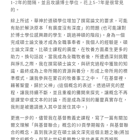
1-2年的間隔，並且攻讀博士學位，花上5-7年是很常見
的。
綜上所述，華神於道碩學位增加了撰寫論文的要求，可能
有助於解決原本「有廣度沒有深度」的問題 (也可能讓對
於博士學位感興趣的學生，跳過神碩的階段)。身為一個
完成碩士論文後才成為全職事奉者，我個人的經驗是，碩
士論文深度，比碩士課程的廣度，在牧養方面產生更多的
助力。換句話說，當我成為全職牧者後，所遭遇深刻挑戰
與掙扎之際，我在撰寫碩士論文，與研究過程中獲致的知
識，最終成為上帝所賜的資源與養分，形成上帝所用的標
準模式，讓我參與在蒙召的牧養事工之中。「在基督裡，
藉著聖靈，歸於父神」(這個概念的表述，透過研究的歷
程，讓我持續不斷，並且重複的攤開來探究，讓概念不再
是課堂中或文本的討論，而是成為深刻的屬靈真實存在，
我則是被邀請進入其中並居住其中。)
更進一步的，儘管我在基督教義史課程，寫了一篇有關加
爾文理解「與基督聯合」概念的10頁學期報告，與基督聯
合的概念，直到我決定在碩士論文深究這個主題之後(將加
爾文的概念，與第七世紀希臘教父宣信者馬克西姆斯