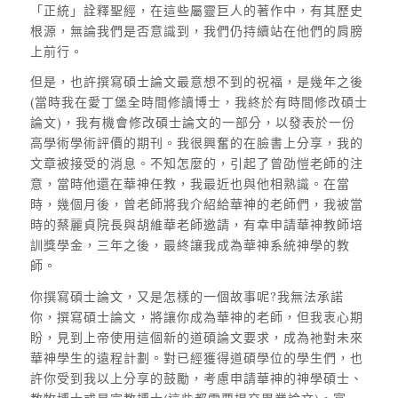
「正統」詮釋聖經，在這些屬靈巨人的著作中，有其歷史
根源，無論我們是否意識到，我們仍持續站在他們的肩膀
上前行。
但是，也許撰寫碩士論文最意想不到的祝福，是幾年之後
(當時我在愛丁堡全時間修讀博士，我終於有時間修改碩士
論文)，我有機會修改碩士論文的一部分，以發表於一份
高學術學術評價的期刊。我很興奮的在臉書上分享，我的
文章被接受的消息。不知怎麼的，引起了曾劭愷老師的注
意，當時他還在華神任教，我最近也與他相熟識。在當
時，幾個月後，曾老師將我介紹給華神的老師們，我被當
時的蔡麗貞院長與胡維華老師邀請，有幸申請華神教師培
訓獎學金，三年之後，最終讓我成為華神系統神學的教
師。
你撰寫碩士論文，又是怎樣的一個故事呢?我無法承諾
你，撰寫碩士論文，將讓你成為華神的老師，但我衷心期
盼，見到上帝使用這個新的道碩論文要求，成為祂對未來
華神學生的遠程計劃。對已經獲得道碩學位的學生們，也
許你受到我以上分享的鼓勵，考慮申請華神的神學碩士、