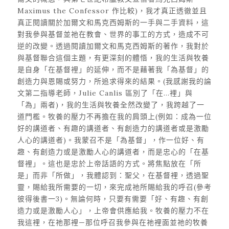
Maximus the Confessor 作比較)，我才真正透徹並且
真正閱讀關於加爾文和馬克西姆斯的一手與二手資料，這
對我參與基督並祂在教會、世界的事工的方式，造成不可
逆的改變。透過閱讀加爾文和馬克西姆斯的著作，我對於
與基督聯合這個主題，有更深刻的體悟，我的生活與牧養
是自身「在基督裡」的延伸，而不是藉著我「為基督」的
創造力與恩賜或努力，所追求得來的結果。(我感謝我的論
文第二指導老師，Julie Canlis 區別了「在…裡」與
「為」兩者)，我的生活與牧養全然改變了，我跨越了一
道門檻。牧養的壓力不再擔在我的肩頭上(例如：成為一位
好的講道者、有趣的講道者、有創造力的講道者或是激勵
人心的講道者)。我蒙召不是「為基督」，作一位好、有
趣、有創造力或是激勵人心的講道者，而是忠心的「在基
督裡」。這也是忠於上帝話語的方式。將焦點放在「所
是」而非「所做」，我體認到：聖父，在基督裡，透過聖
靈，賜給我所需要的一切，來完成祂所賜給我的呼召(參考
彼得後書一3)。無論何時，只要有需要「好、有趣、有創
造力或是激勵人心」，上帝會供應給我。牧養的壓力不在
我這裡，在祂那裡—那位呼召我參與在祂裡面並祂的牧養