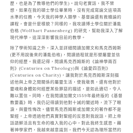
歷，也是為了教導他們的學生)。說句老實話，我不禁
想，如果在我的碩士學位畢業時，沒有完成寫論文這項高
水準的任務，今天我的神學人類學、基督論還有救贖論的
課程，會是什麼樣貌？同樣的，我攻讀博士學位關於潘能
伯格 (Wolfhart Pannenberg) 的研究，幫助我深入了解
現代神學，這深深影響我目前的教學。
除了學術知識之外，深入並詳細閱讀加爾文和馬克西姆斯
(更不用說後來的潘能伯格)，閱讀過程就是形塑屬靈並信
仰的經歷。我還記得，閱讀馬克西姆斯的《論神學兩百
則》(Centuries on Theology)與《論愛四百則》
(Centuries on Charity)，讓我對於馬克西姆斯深刻描
述他與上帝之間關係的屬靈生活，使我敬畏，還有他對於
靈魂和身體如何經歷某些罪惡的描述，是如此適切，令人
難以置信。同時，在我閱讀加爾文1559年最終版的《基督
教要義》時，我仍記得讀到他對十誡的闡述時，流下了眼
淚，與靈性悔改。儘管馬克西姆斯或加爾文的著作都不是
聖經，上帝透過他們真實對聖經的反思對我說話，把上帝
話語鮮活且有生命的植入我的心中，對此我終生感恩。藉
著神學家們，我越來越意識到，我們今天認為理所當然的