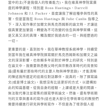
當中的主(不是我個人的牧養能力)。我在維真神學院富廣
度的神學課程，特別是 Ross Hastings、Darrell
Johnson 和 J.I. Packer，首度讓我了解這種參與性的真
實，但是當我在 Ross Hastings 與 Julie Canlis 指導之
下，深入寫作專於加爾文與馬克西姆斯的論文時，才讓這
個真實更加鞏固，轉變為不可改變的信念與神學架構，這
是又真又活的真理，觸及關於我過去的一切，與經歷過的
一切。
更重要的是，直到如今，我在華神教授系統神學，持續受
到當年我在維真神學院撰寫關於馬克西姆斯和加爾文之論
文的深深影響，也依賴多年前對於神學上的研究，特別是
在論文中，我需要熟悉教父時代與宗教改革時代的背景知
識(還有屬於那些時代的主要人物與神學思路)，才能清晰
的陳述我所選定的這兩位對話夥伴。說真的，除了撰寫論
文(或是博士論文)，我想沒有比這更好的方式，以建構如
此的知識基礎。從我自身的經驗，上課或是大量的閱讀，
無法取代專注並密集的撰寫學術論文。然後，還有學術期
刊的文章與書本的寫作(這也是大部分在學術單位的教授們
需要持續進行研究與學術寫作，不但是為了增添個人經