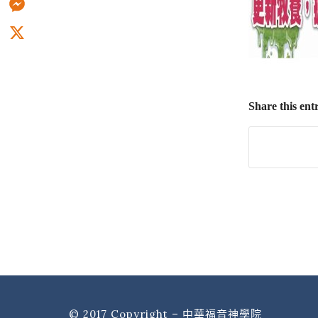
Messenger
X
Share this ent
© 2017 Copyright – 中華福音神學院