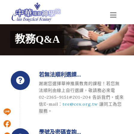
教務Q&A
若無法順利選課...
謝謝您選擇華神推廣教育的課程！若您無
法順利由線上自行選課，敬請務必來電
02-2365-9151#201~204 告訴我們，或來
信E-mail：
tee@ces.org.tw
讓同工為您
服務。
Line
學號及密碼查詢...
Facebook