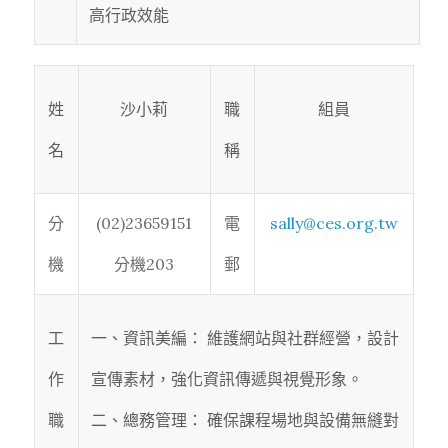
高行政效能
姓
沙小莉
職
組員
名
稱
分
(02)23659151
電
sally@ces.org.tw
機
分機203
郵
工
一、資訊美編： 維護網站與社群經營，設計
作
宣傳素材，強化資訊傳遞與視覺形象。
職
二、總務管理： 確保課程場地與設備無縫對