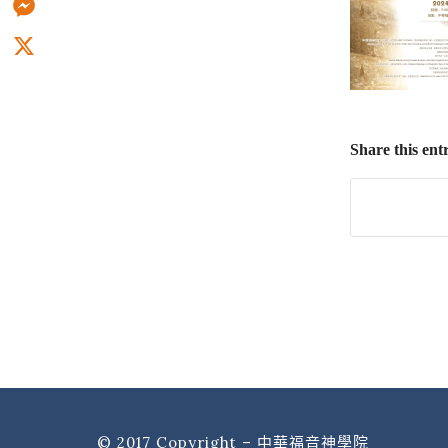
Messenger
X
Share this ent
© 2017 Copyright – 中華福音神學院