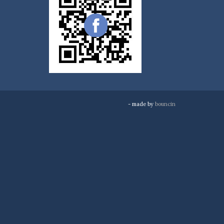
- made by
bouncin