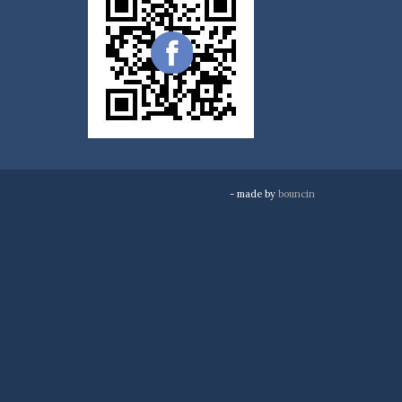
- made by
bouncin