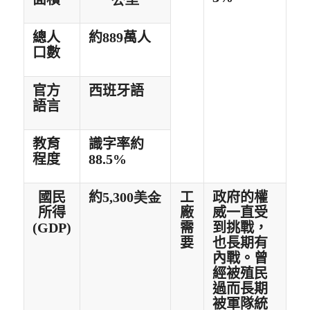
總人
約
889
萬人
口數
官方
西班牙語
語言
教育
識字率約
程度
88.5
%
國民
約
5,300美金
工
政府的權
所得
廠
威一直受
(GDP)
需
到挑戰，
要
也長期有
內戰。曾
經被殖民
過而長期
被軍隊統