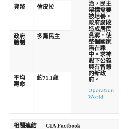
治，民主
貨幣
倫皮拉
架構需要
被培養。
政府腐敗
造成居民
貧窮，使
政府
多黨民主
整個國家
體制
陷在罪
中。求神
賜下公義
與有智慧
的新政
平均
約
71.1
歲
府。
壽命
Operation
World
相關連結
CIA Factbook