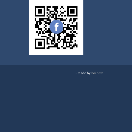
- made by
bouncin