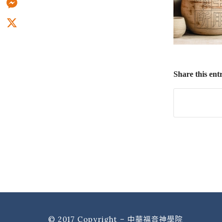
Messenger
X
Share this ent
© 2017 Copyright – 中華福音神學院