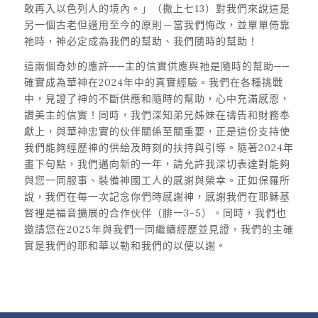
敢再入以色列人的境內。」（撒上七13）對我們來說這是
另一個古老但適用至今的原則－當我們悔改，並單單倚靠
祂時，神必定成為我們的幫助、我們隨時的幫助！
這兩個奇妙的應許──主的信實供應與祂是隨時的幫助──
確實成為華神在2024年中的真實經驗。我們在各種挑戰
中，見證了神的不斷供應和隨時的幫助，心中充滿感恩，
讚美主的信實！同時，我們深知弟兄姊妹在禱告和財務奉
獻上，與華神忠實的伙伴關係至關重要，正是這份支持使
我們能夠經歷神的供給及時刻的扶持與引導。隨著2024年
畫下句點，我們邁向新的一年，請允許我深切表達對能夠
與您一同服事、裝備神國工人的感謝與榮幸。正如保羅所
說，我們在每一次記念你們時感謝神，感謝我們在耶穌基
督裡是福音擴展的合作伙伴（腓一3-5）。同時，我們也
邀請您在2025年與我們一同繼續經歷並見證，我們的主確
實是我們的耶和華以勒和我們的以便以謝。