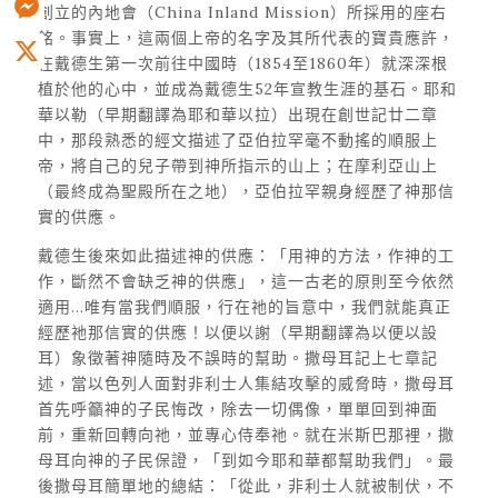
創立的內地會（China Inland Mission）所採用的座右
銘。事實上，這兩個上帝的名字及其所代表的寶貴應許，
Messenger
在戴德生第一次前往中國時（1854至1860年）就深深根
X
植於他的心中，並成為戴德生52年宣教生涯的基石。耶和
華以勒（早期翻譯為耶和華以拉）出現在創世記廿二章
中，那段熟悉的經文描述了亞伯拉罕毫不動搖的順服上
帝，將自己的兒子帶到神所指示的山上；在摩利亞山上
（最終成為聖殿所在之地），亞伯拉罕親身經歷了神那信
實的供應。
戴德生後來如此描述神的供應：「用神的方法，作神的工
作，斷然不會缺乏神的供應」，這一古老的原則至今依然
適用…唯有當我們順服，行在祂的旨意中，我們就能真正
經歷祂那信實的供應！以便以謝（早期翻譯為以便以設
耳）象徵著神隨時及不誤時的幫助。撒母耳記上七章記
述，當以色列人面對非利士人集結攻擊的威脅時，撒母耳
首先呼籲神的子民悔改，除去一切偶像，單單回到神面
前，重新回轉向祂，並專心侍奉祂。就在米斯巴那裡，撒
母耳向神的子民保證，「到如今耶和華都幫助我們」。最
後撒母耳簡單地的總結：「從此，非利士人就被制伏，不