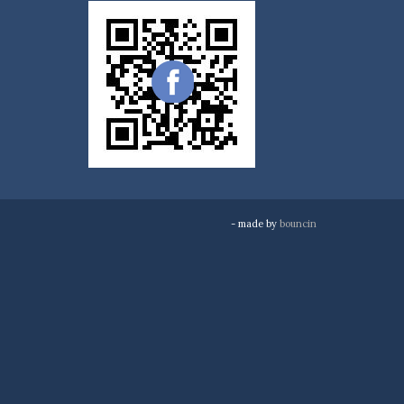
- made by
bouncin