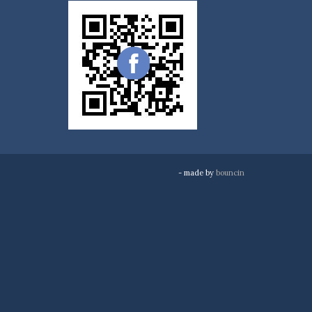
- made by
bouncin