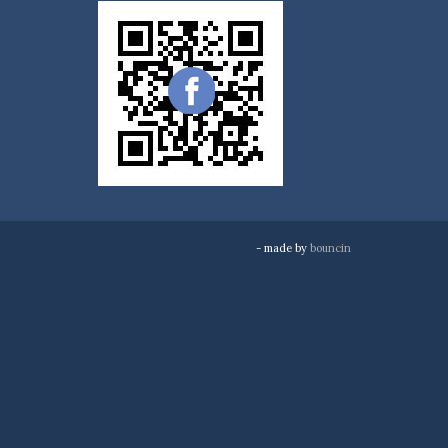
- made by
bouncin