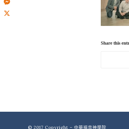
Messenger
X
Share this ent
© 2017 Copyright – 中華福音神學院