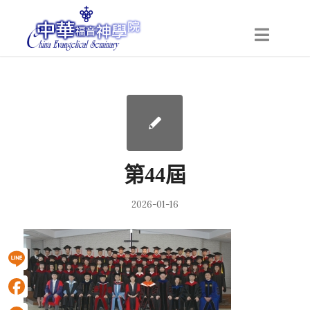
第44屆
2026-01-16
Line
Facebook