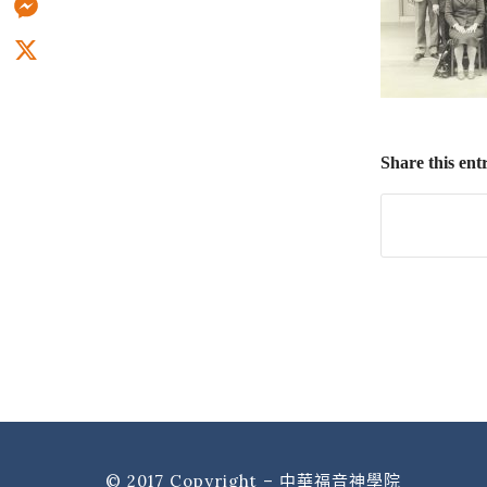
Messenger
X
Share this ent
© 2017 Copyright – 中華福音神學院