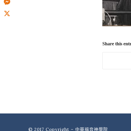
Messenger
X
Share this ent
© 2017 Copyright – 中華福音神學院