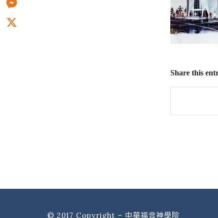
Messenger
X
Share this ent
© 2017 Copyright – 中華福音神學院