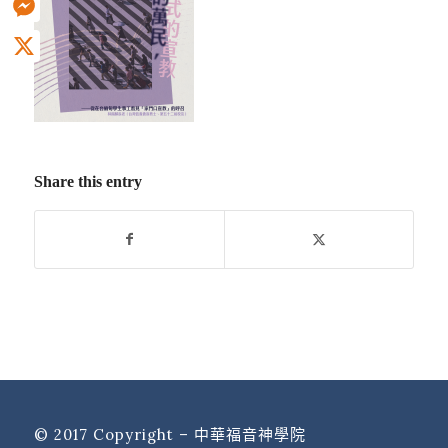
Messenger
X
Share this entry
© 2017 Copyright – 中華福音神學院