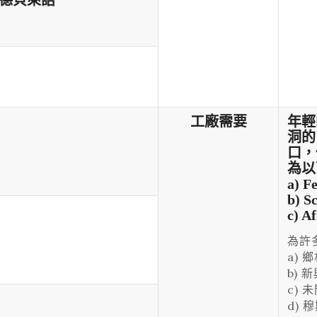
德貝萊語
工廠需要
年輕
洞的
口，
為以
a) F
b) S
c) A
為許
a) 
b) 
c) 
d) 