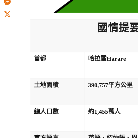
Messenger
X
國情提
首都
哈拉雷
Harare
土地面積
390,757
平方公里
總人口數
約
1,455
萬人