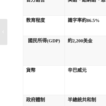
官方語言
英語、紹納語、恩
教育程度
識字率約
86.5
%
【影音】2017戴紹曾博
士紀念講座
國民所得(GDP)
約
2
,200美金
貨幣
辛巴威元
政府體制
半總統共和制