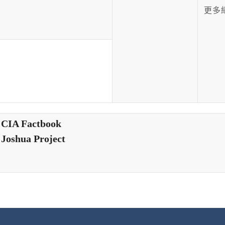
更多
CIA Factbook
Joshua Project