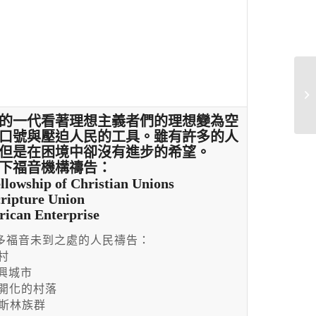
An
的一代看著理想主義者們的理想變為空
口號與壓迫人民的工具。雖有許多的人
但是在困境中卻沒有進步的希望。
下福音機構禱告：
ellowship of Christian Unions
cripture Union
frican Enterprise
多福音未到之處的人民禱告：
鄉村
新興城市
未開化的村落
穆斯林族群