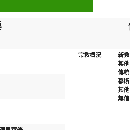
要
宗教概況
新教
其他
傳統
穆斯
其他
無信