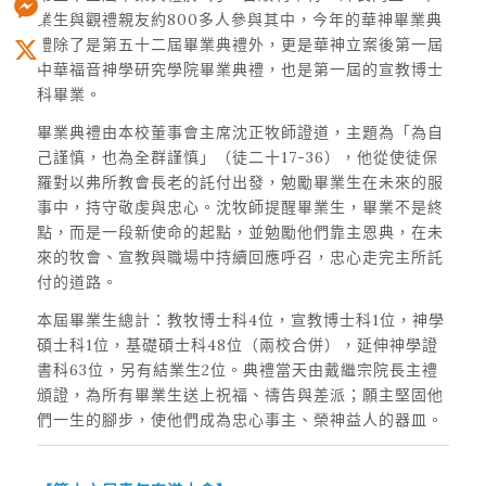
業生與觀禮親友約800多人參與其中，今年的華神畢業典
Messenger
禮除了是第五十二屆畢業典禮外，更是華神立案後第一屆
中華福音神學研究學院畢業典禮，也是第一屆的宣教博士
X
科畢業。
畢業典禮由本校董事會主席沈正牧師證道，主題為「為自
己謹慎，也為全群謹慎」（徒二十17-36），他從使徒保
羅對以弗所教會長老的託付出發，勉勵畢業生在未來的服
事中，持守敬虔與忠心。沈牧師提醒畢業生，畢業不是終
點，而是一段新使命的起點，並勉勵他們靠主恩典，在未
來的牧會、宣教與職場中持續回應呼召，忠心走完主所託
付的道路。
本屆畢業生總計：教牧博士科4位，宣教博士科1位，神學
碩士科1位，基礎碩士科48位（兩校合併），延伸神學證
書科63位，另有結業生2位。典禮當天由戴繼宗院長主禮
頒證，為所有畢業生送上祝福、禱告與差派；願主堅固他
們一生的腳步，使他們成為忠心事主、榮神益人的器皿。