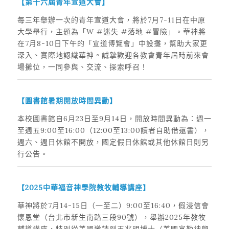
【第十六屆青年宣道大會】
每三年舉辦一次的青年宣道大會，將於7月7-11日在中原
大學舉行，主題為「W #迷失 #落地 #冒險」。華神將
在7月8-10日下午的「宣道博覽會」中設攤，幫助大家更
深入、實際地認識華神。誠摯歡迎各教會青年屆時前來會
場攤位，一同參與、交流、探索呼召！
【圖書館暑期開放時間異動】
本校圖書館自6月23日至9月14日，開放時間異動為：週一
至週五9:00至16:00（12:00至13:00讀者自助借還書），
週六、週日休館不開放，國定假日休館或其他休館日則另
行公告。
【
2025
中華福音神學院教牧輔導講座】
華神將於7月14-15日（一至二）9:00至16:40，假浸信會
懷恩堂（台北市新生南路三段90號），舉辦2025年教牧
輔導講座，特別從美國邀請到王兆明博士（美國富勒神學