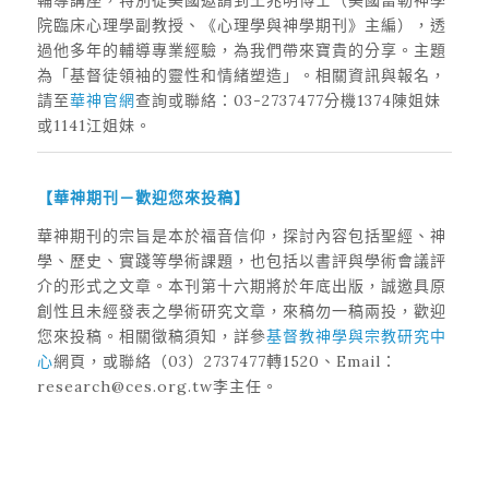
院臨床心理學副教授、《心理學與神學期刊》主編），透
過他多年的輔導專業經驗，為我們帶來寶貴的分享。主題
為「基督徒領袖的靈性和情緒塑造」。相關資訊與報名，
請至
華神官網
查詢或聯絡：03-2737477分機1374陳姐妹
或1141江姐妹。
【華神期刊－歡迎您來投稿】
華神期刊的宗旨是本於福音信仰，探討內容包括聖經、神
學、歷史、實踐等學術課題，也包括以書評與學術會議評
介的形式之文章。本刊第十六期將於年底出版，誠邀具原
創性且未經發表之學術研究文章，來稿勿一稿兩投，歡迎
您來投稿。相關徵稿須知，詳參
基督教神學與宗教研究中
心
網頁，或聯絡（03）2737477轉1520、Email：
research@ces.org.tw李主任。