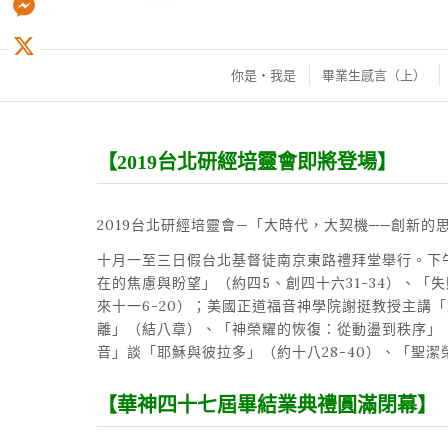
Messenger
你是‧我是
畢業生感言（上）
X
【2019台北研經培靈會即將登場】
2019台北研經培靈會—「大時代，大契機──創新的
十月一至三日假台北基督徒南京東路禮拜堂舉行。下
在的焦慮與盼望」（約四5、創四十六31-34）、「失
來十一6-20）；美國正道福音神學院謝挺教授主
離」（結八章）、「神榮耀的恢復：從動盪到秩序」
音」談「耶穌與彼拉多」（約十八28-40）、「聖潔
【華神四十七屆畢結業典禮圓滿閉幕】