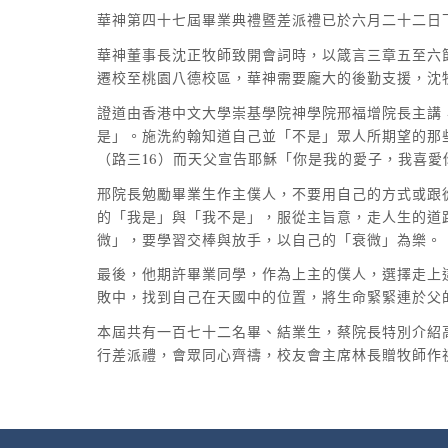
華神第四十七屆畢業典禮暨差派禮已於六月二十二日
華神董事長沈正牧師致開會詞時，以箴言三章五至六
遷校至桃園八德校區，華神需要龐大的後勤支援，沈
證道由香港中文大學崇基學院神學院邢福增院長主講
是」。施洗約翰知道自己並「不是」眾人所期望的那
（路三16）而天父宣告耶穌「你是我的愛子，我喜愛
邢院長勉勵畢業生作主僕人，不要用自己的方式或跟
的「我是」與「我不是」，服從主旨意，走人生的道
微」，要學習交棒與放手，以自己的「衰微」為樂。
最後，他期許畢業同學，作為上主的僕人，選擇走上
敗中，找到自己在天國中的位置，將生命緊緊連於父
本屆共有一百七十二名畢、結業生，蔡院長特別介紹
行差派禮，會眾同心齊禱，校友會主席林長贈牧師作