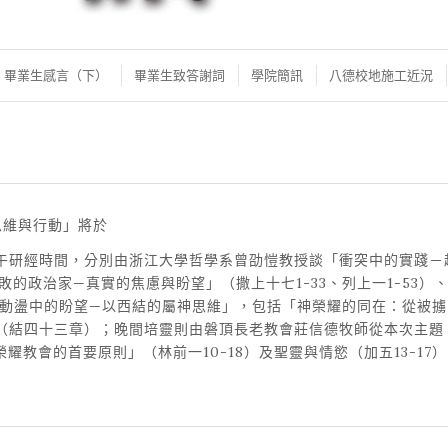
畢業生感言（下）
畢業生致答謝詞
學院簡訊
八德校地施工近況
思維與行動」將於
午研經時間，分別由浙江大學哲學系曾劭愷教授談「衝突中的實踐－
敗的政治家—真實的焦慮與盼望」（撒上十七1-33、列上一1-53）
講「動盪中的盼望—以西結的屬神思維」，包括「神榮耀的同在：從被
（結四十三章）；晚間培靈則由磐頂長老教會莊信德牧師從本次主題
榮耀教會的首要原則」（林前一10-18）及聖靈與情慾（加五13-1