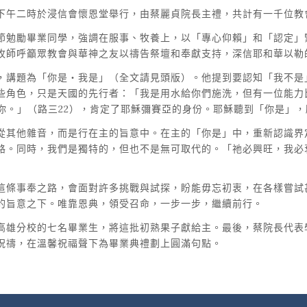
下午二時於浸信會懷恩堂舉行，由蔡麗貞院長主禮，共計有一千位教
節勉勵畢業同學，強調在服事、牧養上，以「專心仰賴」和「認定」
牧師呼籲眾教會與華神之友以禱告祭壇和奉獻支持，深信耶和華以勒
，講題為「你是‧我是」（全文請見頭版）。他提到要認知「我不是
些角色，只是天國的先行者：「我是用水給你們施洗，但有一位能力
你。」（路三22），肯定了耶穌彌賽亞的身份。耶穌聽到「你是」
從其他雜音，而是行在主的旨意中。在主的「你是」中，重新認識界
路。同時，我們是獨特的，但也不是無可取代的。「祂必興旺，我必
這條事奉之路，會面對許多挑戰與試探，盼能毋忘初衷，在各樣嘗試
的旨意之下。唯靠恩典，領受召命，一步一步，繼續前行。
高雄分校的七名畢業生，將這批初熟果子獻給主。最後，蔡院長代表
祝禱，在溫馨祝福聲下為畢業典禮劃上圓滿句點。