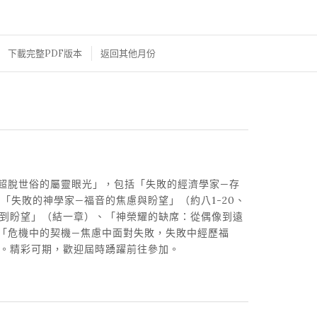
下載完整PDF版本
返回其他月份
超脫世俗的屬靈眼光」，包括「失敗的經濟學家—存
、「失敗的神學家—福音的焦慮與盼望」（約八1-20、
擄到盼望」（結一章）、「神榮耀的缺席：從偶像到遠
「危機中的契機—焦慮中面對失敗，失敗中經歷福
7）。精彩可期，歡迎屆時踴躍前往參加。