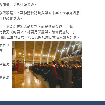
會同道、弟兄姊妹與會。
緊緊跟隨主。華神建校將跨入第五十年，今年九月將
的神必會供應。
」，不要活在別人的期望，而是確實知道：「我
比我更大的要來。祂要用聖靈與火給你們施洗。」
，順服上主的旨意，以自己的死成就救贖
人類的計劃。
定自己
衰
甚至失
學院舉