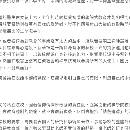
來擴張心智，強化學生對上帝國的認識與經歷；而一個仰望聖靈施恩
體的醫生需要花上六、七年的時間接受初階的學院式教育才能夠得到
若想要幫助與得著有靈魂的受造者，豈不也應當付出大量的有形時間
榮耀無比的生命職事？
，或者被認為對教會的事業沒有太大的益處，所以若要矯正這種誤解
個目標來專心建設。新華神是一所資源有限的私校，它的資源運用也
務不相干的事上，以致於耗竭自身的核心能力，影響學校短中長程的
。然而在現實上沒有任何教會和神學院可以參與所有的大使命，因此
下，不隨興而行。
何會讓它脫離本務的試探。它謙卑地明白自己的有限，知道自己的本
尖的私立院校。因著信仰情操所啟發的責任感，立案之後的神學院校
社會教育體制的規範，就不會瞻前顧後，反倒會抱持「精藝進德」的
學校的要求，需要發表個人的研究和學術型著作，事關學校的整體評
象是教育部，校方勢必要幫助老師不受無謂的耗損，讓老師的研究可