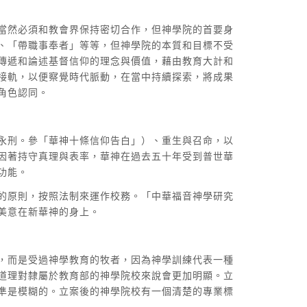
當然必須和教會界保持密切合作，但神學院的首要身
、「帶職事奉者」等等，但神學院的本質和目標不受
傳遞和論述基督信仰的理念與價值，藉由教育大計和
接軌，以便察覺時代脈動，在當中持續探索，將成果
角色認同。
永刑。參「華神十條信仰告白」）、重生與召命，以
因著持守真理與表率，華神在過去五十年受到普世華
功能。
的原則，按照法制來運作校務。「中華福音神學研究
美意在新華神的身上。
，而是受過神學教育的牧者，因為神學訓練代表一種
道理對隸屬於教育部的神學院校來說會更加明顯。立
準是模糊的。立案後的神學院校有一個清楚的專業標