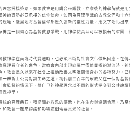
的理念搭橋築路。如果教會是用講台來護教，立案後的神學院就是用
華神師資勢必要承接的信仰使命，如同為真理爭戰的古教父們和十六
的規範，嚴肅地將基督信仰那歷久彌新的靈性力量，用文字活化出來
華神是一個傾心為基督救恩爭戰，用神學使真理可以被摸著的軍團。
督教神學在面臨時代變遷時，也必須不斷對社會文化做出回應。在傳
演真理看守者的角色。當教會內部出現向屬世價值靠攏的潮流時，神
色。教會長久以來在社會上推動改善文明及關懷身心的各種努力，已
和一群哲士公開對談生命之道，初代前三百年的眾教父在一個對基督
社會監督的情況下，將自己的神學理念以不同的形式提交到公共論壇
而做神學。
傳統的真理磐石，積極關心救恩的傳遞，也在生命與婚姻倫理，乃至
，和教會一起來認識和影響這個需要真光的社會。