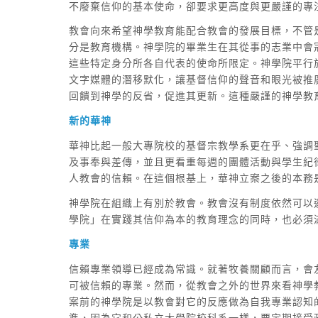
不廢棄信仰的基本使命，卻要求更高度與更嚴謹的專
教會向來希望神學教育能配合教會的發展目標，不管
分是教育機構。神學院的畢業生在其從事的志業中會
這些特定身分所各自代表的使命所限定。神學院平行
文字媒體的潛移默化，讓基督信仰的聲音和眼光被推
回饋到神學的反省，促進其更新。這種嚴謹的神學教
新的華神
華神比起一般大專院校的基督宗教學系更在乎、強調
及事奉與差傳，並且更看重每週的團體活動與學生紀
人教會的信賴。在這個根基上，華神立案之後的本務
神學院在組織上有別於教會。教會沒有制度依然可以
學院」在實踐其信仰為本的教育理念的同時，也必須
專業
信賴專業領導已經成為常識。就著牧養關顧而言，會
可被信賴的專業。然而，從教會之外的世界來看神學
案前的神學院是以教會對它的反應做為自我專業認知
準，因為它和公私立大學院校科系一樣，要定期接受