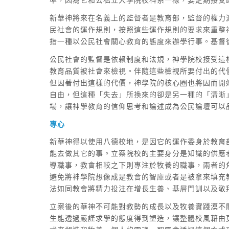
新華神將來在名義上的監督者是教育部，監督的權力
民社會的運作規則，按照這些運作規則的要求來重整
指一種以公民社會關心教育的態度來辦學行事。基督
公民社會的監督是依賴制度和法規，神學院校接受這
教育品質被社會來檢視。伴隨這些檢視所要付出的代
但因著付出這樣的代價，神學院的核心圈也將因而開
自由，但這種「失去」所換來的卻是另一種的「清晰
場，讓神學教育的信仰思考和論述成為公民論壇可以
專心
新華神得以使用八德校地，是因它的運作委身於教育
能去做其它的事。立案院校的主要身分是知識的供應
導職事，教會相較之下則專注於牧養的職事，兩者的
避免將神學院想像成是教會的智庫或者是被拿來填充
法如同教會將精力投注在增長生養、基層門訓以及敬
立案後的華神不可能對教勢的成長以及牧養實踐漠不
生能透過嚴謹求學的態度得到塑造，讓整體校風藉由