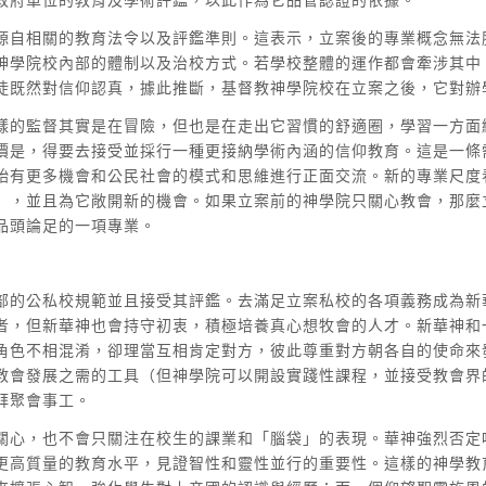
源自相關的教育法令以及評鑑準則。這表示，立案後的專業概念無法
神學院校內部的體制以及治校方式。若學校整體的運作都會牽涉其中
徒既然對信仰認真，據此推斷，基督教神學院校在立案之後，它對辦
樣的監督其實是在冒險，但也是在走出它習慣的舒適圈，學習一方面
價是，得要去接受並採行一種更接納學術內涵的信仰教育。這是一條
始有更多機會和公民社會的模式和思維進行正面交流。新的專業尺度
」，並且為它敞開新的機會。如果立案前的神學院只關心教會，那麼
品頭論足的一項專業。
部的公私校規範並且接受其評鑑。去滿足立案私校的各項義務成為新
者，但新華神也會持守初衷，積極培養真心想牧會的人才。新華神和
角色不相混淆，卻理當互相肯定對方，彼此尊重對方朝各自的使命來
教會發展之需的工具（但神學院可以開設實踐性課程，並接受教會界
拜聚會事工。
關心，也不會只關注在校生的課業和「腦袋」的表現。華神強烈否定
更高質量的教育水平，見證智性和靈性並行的重要性。這樣的神學教