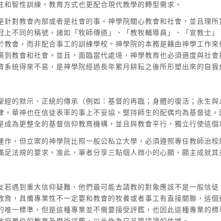
注和智性訓練，教育方式也更配合現代教學的轉型需求。
是針對教會內部或者是社會的事。神學院關心教會和社會，並且理所
冠上不同的稱號，諸如「牧師傳道」、「教牧輔導員」、「宣教士」
於教會，而非配合事工的訓練學校。神學院的本務是藉由神學工作來
廣到教會和社會。並且，面臨當代處境，神學教育也必須適度與社會
育系統得來不易，是神學院經過長年累月耕耘之後所形塑出來的自我
聖經的默示、正統的傳承（例如：基督的再臨；身體的復活；永生與
律。華神也在信徒表率的事上不妥協，堅持師生的配偶均為基督徒。
是成為更整全的基督信仰教育機構，並且與教會平行，獨立行使這個
運作，但立案的神學院比照一般公私立大學，必須遵照專任教師治校
滿足法規的要求。准此，筆者分享三點個人微小的心願，願主成就其
友若遇到重大信仰疑難，他們最可能去請教的對象應該不是一般信徒
教育，具備專業性不一定要和教會的牧養或者事工有直接關聯，這個
的唯一標準，但是這種專業並不需要接受評鑑，也因此這種專業的標
政府單位的教育及學術評鑑，以此作為它品管認證的依據。