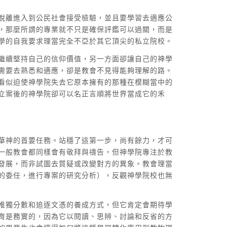
脫離進入到公民社會接受檢驗，並且要學習去適應公
，那麼所謂的專業就不只是確保評鑑可以過關，而是
學的自我要求理當完全不亞於其它頂尖的私立院校。
繼續堅持自己的信仰價值，另一方面卻讓自己的神學
需要去熟悉和適應，卻是教會不見得能夠理解的路。
看似迫使神學院失去它原本擁有的那種在模糊當中的
立案後的神學院卻可以名正言順將世界當成它的禾
華神的首要任務。站穩了這第一步，尚有餘力，才可
一般教會都同樣會有敬拜與禱告，但神學院專注於教
發展，而非試圖去質疑或改變對方的異象。教會理當
的委任，進行專案的研究分析），反觀神學院校也無
唯獨分數和追逐文憑的養成方式，但它肯定會期待學
育是務實的，因為它以閱讀、思辨、討論和反省的方