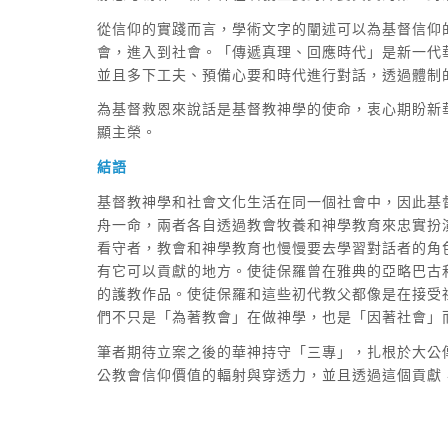
從信仰的實踐而言，學術文字的闡述可以為基督信仰
會，進入到社會。「傳遞真理、回應時代」是新一代
並且多下工夫、預備心要和時代進行對話，透過體制
為基督救恩來說話是基督教神學的使命，衷心期盼新
顯主榮。
結語
基督教神學和社會文化生活在同一個社會中，因此基
舟一命，兩者各自透過教會牧養和神學教育來忠實扮
看守者，教會和神學教育也慢慢要去學習對話者的角
有它可以貢獻的地方。使徒保羅曾在雅典的亞略巴古
的護教作品。使徒保羅和這些初代教父都像是在接受
們不只是「為著教會」在做神學，也是「因著社會」
筆者期待立案之後的華神持守「三專」，扎根於大公
公教會信仰價值的輻射與穿透力，並且透過這個貢獻