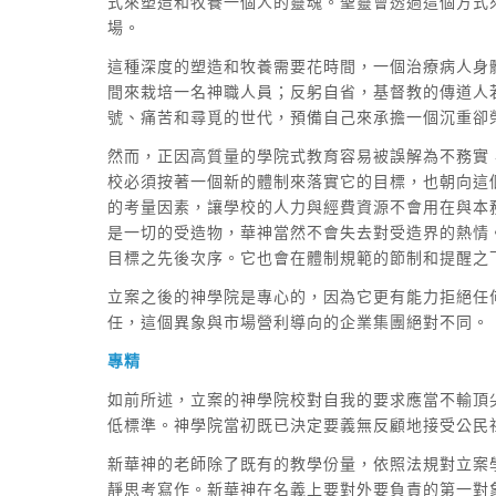
式來塑造和牧養一個人的靈魂。聖靈會透過這個方式
場。
這種深度的塑造和牧養需要花時間，一個治療病人身
間來栽培一名神職人員；反躬自省，基督教的傳道人
號、痛苦和尋覓的世代，預備自己來承擔一個沉重卻
然而，正因高質量的學院式教育容易被誤解為不務實
校必須按著一個新的體制來落實它的目標，也朝向這
的考量因素，讓學校的人力與經費資源不會用在與本
是一切的受造物，華神當然不會失去對受造界的熱情
目標之先後次序。它也會在體制規範的節制和提醒之
立案之後的神學院是專心的，因為它更有能力拒絕任
任，這個異象與市場營利導向的企業集團絕對不同。
專精
如前所述，立案的神學院校對自我的要求應當不輸頂
低標準。神學院當初既已決定要義無反顧地接受公民
新華神的老師除了既有的教學份量，依照法規對立案
靜思考寫作。新華神在名義上要對外要負責的第一對