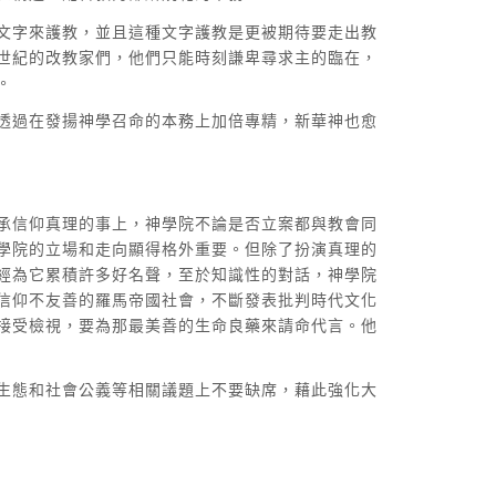
文字來護教，並且這種文字護教是更被期待要走出教
世紀的改教家們，他們只能時刻謙卑尋求主的臨在，
。
透過在發揚神學召命的本務上加倍專精，新華神也愈
承信仰真理的事上，神學院不論是否立案都與教會同
學院的立場和走向顯得格外重要。但除了扮演真理的
經為它累積許多好名聲，至於知識性的對話，神學院
信仰不友善的羅馬帝國社會，不斷發表批判時代文化
接受檢視，要為那最美善的生命良藥來請命代言。他
生態和社會公義等相關議題上不要缺席，藉此強化大