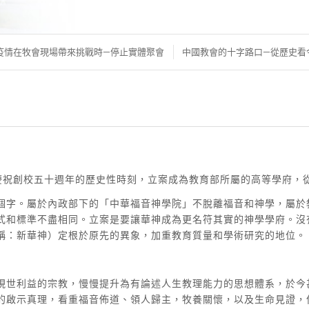
疫情在牧會現場帶來挑戰時—停止實體聚會
中國教會的十字路口—從歷史看
0年慶祝創校五十週年的歷史性時刻，立案成為教育部所屬的高等學府
個字。屬於內政部下的「中華福音神學院」不脫離福音和神學，屬於
式和標準不盡相同。立案是要讓華神成為更名符其實的神學學府。沒
稱：新華神）定根於原先的異象，加重教育質量和學術研究的地位。
現世利益的宗教，慢慢提升為有論述人生教理能力的思想體系，於今
的啟示真理，看重福音佈道、領人歸主，牧養關懷，以及生命見證，