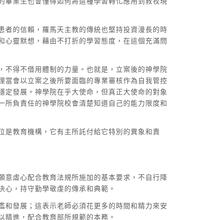
的畢業生也會懂得如何將這種學習轉化應用到教牧現
患者的信賴，羅馬天主教的傳統也堅持投資漫長的時
和心靈默想，藉由不打折的學習態度，在這個充滿問
，不得不借用體制的力量。也就是，立案後的神學院
理當會以立案之後所要面臨的專業審核作為自我管控
穩定發展。神學院在乎大使命，但真正大使命的對象
一所負責任的神學院校會清楚知道自己的能力限度和
位是教育機構，它有主所託付給它特別的異象和責
願意虛心配合教育法規所施加的基本要求，不自行降
決心，持守勤學敬虔的傳承和典範。
鑑和發展；這表示老師必須花更多的時間和精力來安
以精進，配合教育部所規範的本務。